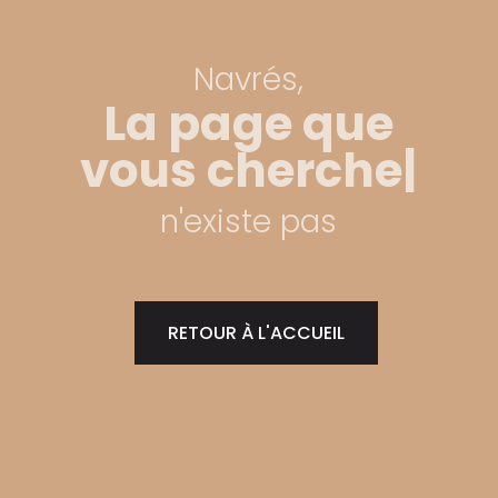
Navrés,
La page que
vous che
|
n'existe pas
RETOUR À L'ACCUEIL